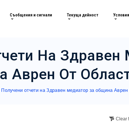
Съобщения и сигнали
Текуща дейност
Условия
тчети На Здравен 
 Аврен От Облас
Получени отчети на Здравен медиатор за община Аврен 
Clear f