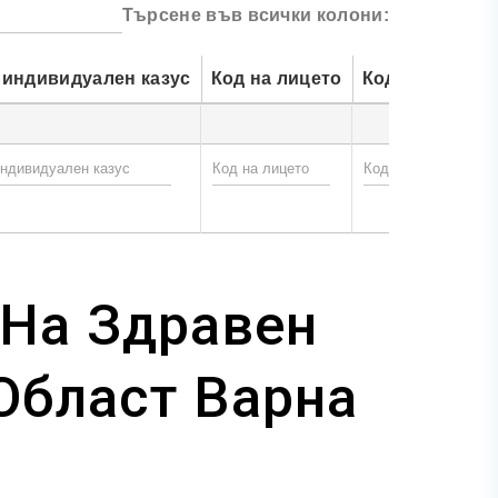
Търсене във всички колони:
 индивидуален казус
Код на лицето
Код на лицата
 На Здравен
Област Варна