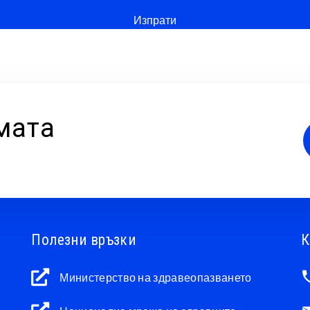
мата
Полезни връзки
К
Министерство на здравеопазването