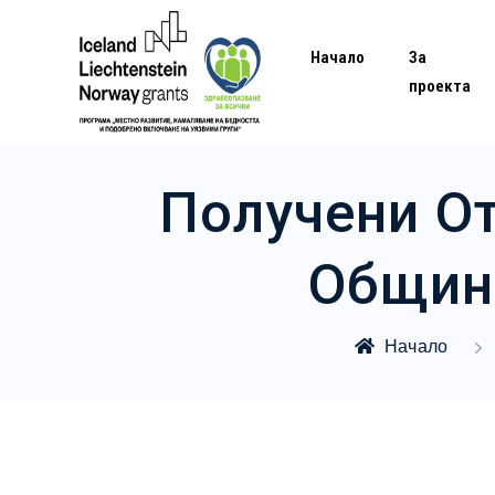
Начало
За
проекта
Получени О
Община
Начало