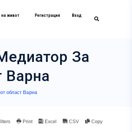
 на живот
Регистрация
Вход
Медиатор За
т Варна
от област Варна
ilters
Print
Excel
CSV
Copy