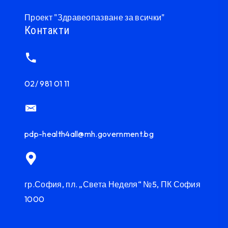
Проект "Здравеопазване за всички"
Контакти
02/ 981 01 11
pdp-health4all@mh.government.bg
гр.София, пл. „Света Неделя“ №5, ПК София
1000