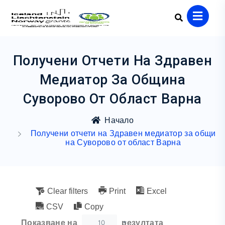
Получени Отчети На Здравен
Медиатор За Община
Суворово От Област Варна
Начало
Получени отчети на Здравен медиатор за общи
на Суворово от област Варна
Clear filters
Print
Excel
CSV
Copy
10
Показване на
резултата