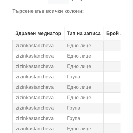
Търсене във всички колони:
Здравен медиатор
Тип на записа
Брой лица
zizinkastancheva
Едно лице
zizinkastancheva
Едно лице
zizinkastancheva
Едно лице
zizinkastancheva
Група
15
zizinkastancheva
Едно лице
zizinkastancheva
Едно лице
zizinkastancheva
Група
9
zizinkastancheva
Група
zizinkastancheva
Едно лице