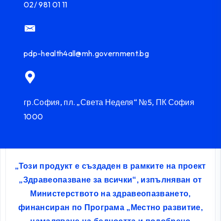
02/ 981 01 11
pdp-health4all@mh.government.bg
гр.София, пл. „Света Неделя“ №5, ПК София
1000
„Този продукт е създаден в рамките на проект
„Здравеопазване за всички“, изпълняван от
Министерството на здравеопазването,
финансиран по Програма „Местно развитие,