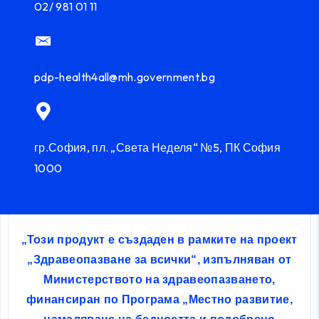
02/ 981 01 11
pdp-health4all@mh.government.bg
гр.София, пл. „Света Неделя“ №5, ПК София
1000
„Този продукт е създаден в рамките на проект
„Здравеопазване за всички“, изпълняван от
Министерството на здравеопазването,
финансиран по Програма „Местно развитие,