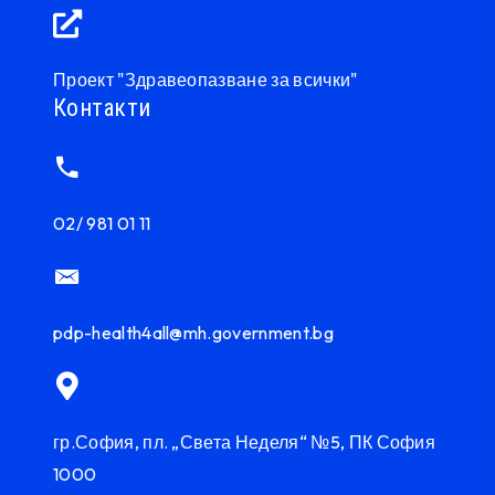
Проект "Здравеопазване за всички"
Контакти
02/ 981 01 11
pdp-health4all@mh.government.bg
гр.София, пл. „Света Неделя“ №5, ПК София
1000