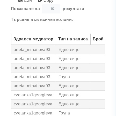
CSV
Copy
10
Показване на
резултата
Търсене във всички колони:
Здравен медиатор
Тип на записа
Брой лица
aneta_mihailova93
Едно лице
aneta_mihailova93
Едно лице
aneta_mihailova93
Едно лице
aneta_mihailova93
Група
2
aneta_mihailova93
Едно лице
cvetanka1georgieva
Едно лице
cvetanka1georgieva
Едно лице
cvetanka1georgieva
Група
4