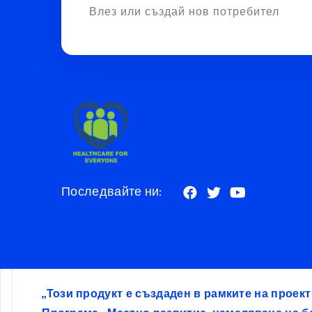
Влез или създай нов потребител
Последвайте ни:
„Този продукт е създаден в рамките на проек