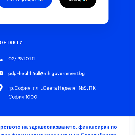
онтакти
02/ 981 01 11
pdp-health4all@mh.government.bg
гр.София, пл. „Света Неделя“ №5, ПК
София 1000
терството на здравеопазването, финансиран по