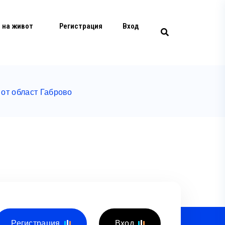
 на живот
Регистрация
Вход
от област Габрово
Регистрация
Вход