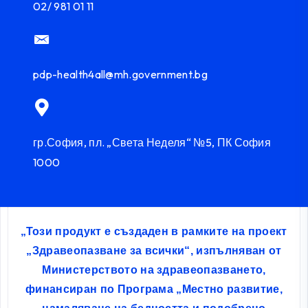
02/ 981 01 11
pdp-health4all@mh.government.bg
гр.София, пл. „Света Неделя“ №5, ПК София
1000
„Този продукт е създаден в рамките на проект
„Здравеопазване за всички“, изпълняван от
Министерството на здравеопазването,
финансиран по Програма „Местно развитие,