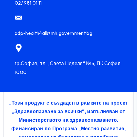
02/ 981 01 11
pdp-health4all@mh.government.bg
гр.София, пл. „Света Неделя“ №5, ПК София
1000
„Този продукт е създаден в рамките на проект
„Здравеопазване за всички“, изпълняван от
Министерството на здравеопазването,
финансиран по Програма „Местно развитие,