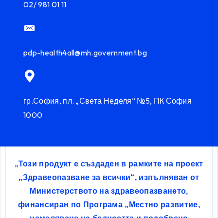
02/ 981 01 11
pdp-health4all@mh.government.bg
гр.София, пл. „Света Неделя“ №5, ПК София
1000
„Този продукт е създаден в рамките на проект
„Здравеопазване за всички“, изпълняван от
Министерството на здравеопазването,
финансиран по Програма „Местно развитие,