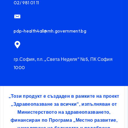
02/ 981 01 11
pdp-health4all@mh.government.bg
гр.София, пл. „Света Неделя“ №5, ПК София
1000
„Този продукт е създаден в рамките на проект
„Здравеопазване за всички“, изпълняван от
Министерството на здравеопазването,
финансиран по Програма „Местно развитие,