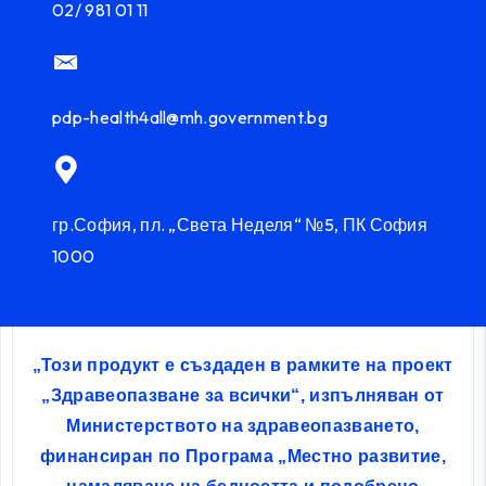
02/ 981 01 11
pdp-health4all@mh.government.bg
гр.София, пл. „Света Неделя“ №5, ПК София
1000
„Този продукт е създаден в рамките на проект
„Здравеопазване за всички“, изпълняван от
Министерството на здравеопазването,
финансиран по Програма „Местно развитие,