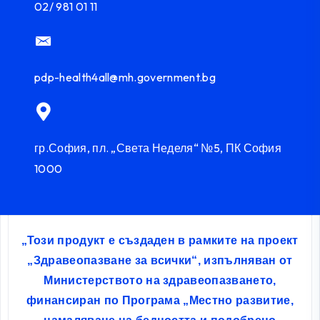
02/ 981 01 11
pdp-health4all@mh.government.bg
гр.София, пл. „Света Неделя“ №5, ПК София
1000
„Този продукт е създаден в рамките на проект
„Здравеопазване за всички“, изпълняван от
Министерството на здравеопазването,
финансиран по Програма „Местно развитие,