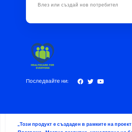
Влез или създай нов потребител
Последвайте ни:
„Този продукт е създаден в рамките на проек