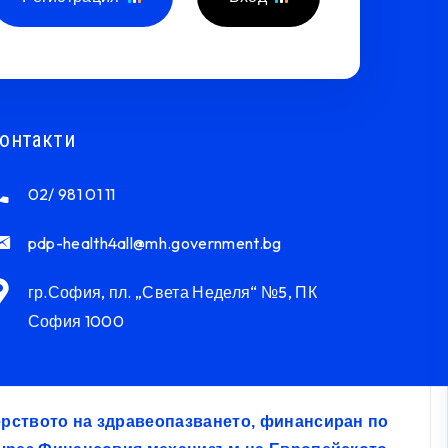
онтакти
02/ 981 01 11
pdp-health4all@mh.government.bg
гр.София, пл. „Света Неделя“ №5, ПК
София 1000
терството на здравеопазването, финансиран по