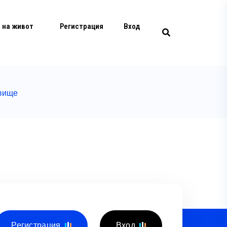
 на живот
Регистрация
Вход
овище
Регистрация
Вход