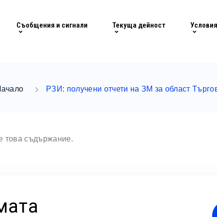
Съобщения и сигнали
Текуща дейност
Условия
Начало
РЗИ: получени отчети на ЗМ за област Търг
те това съдържание.
мата