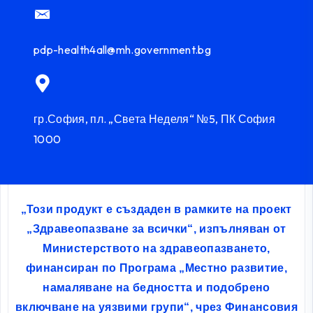
pdp-health4all@mh.government.bg
гр.София, пл. „Света Неделя“ №5, ПК София
1000
„Този продукт е създаден в рамките на проект
„Здравеопазване за всички“, изпълняван от
Министерството на здравеопазването,
финансиран по Програма „Местно развитие,
намаляване на бедността и подобрено
включване на уязвими групи“, чрез Финансовия