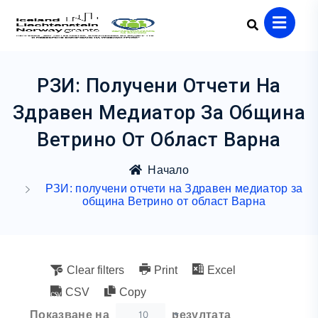
РЗИ: Получени Отчети На
Здравен Медиатор За Община
Ветрино От Област Варна
Начало
РЗИ: получени отчети на Здравен медиатор за
община Ветрино от област Варна
Clear filters
Print
Excel
CSV
Copy
10
Показване на
резултата