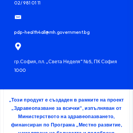
02/ 981 01 11
pdp-health4all@mh.government.bg
гр.София, пл. „Света Неделя“ №5, ПК София
1000
„Този продукт е създаден в рамките на проект
„Здравеопазване за всички“, изпълняван от
Министерството на здравеопазването,
финансиран по Програма „Местно развитие,