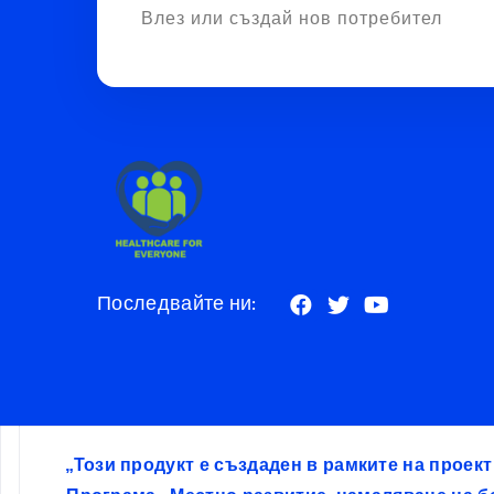
Влез или създай нов потребител
Последвайте ни:
„Този продукт е създаден в рамките на проек