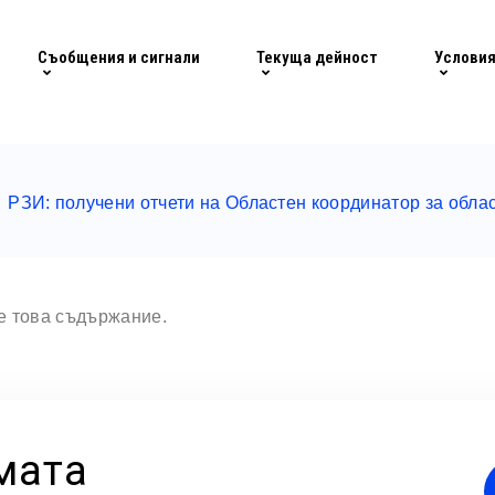
Съобщения и сигнали
Текуща дейност
Условия
РЗИ: получени отчети на Областен координатор за обла
те това съдържание.
мата