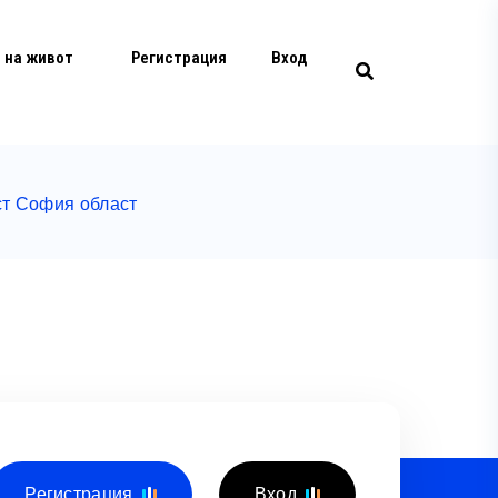
 на живот
Регистрация
Вход
ст София област
Регистрация
Вход