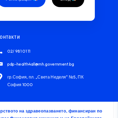
онтакти
02/ 981 01 11
pdp-health4all@mh.government.bg
гр.София, пл. „Света Неделя“ №5, ПК
София 1000
терството на здравеопазването, финансиран по