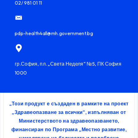
02/ 981 01 11
pdp-health4all@mh.government.bg
гр.София, пл. „Света Неделя“ №5, ПК София
1000
„Този продукт е създаден в рамките на проект
„Здравеопазване за всички“, изпълняван от
Министерството на здравеопазването,
финансиран по Програма „Местно развитие,