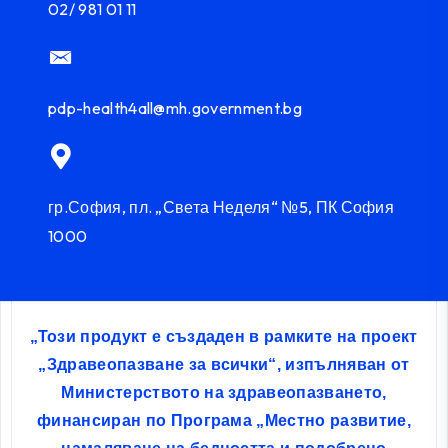
02/ 981 01 11
pdp-health4all@mh.government.bg
гр.София, пл. „Света Неделя“ №5, ПК София
1000
„Този продукт е създаден в рамките на проект
„Здравеопазване за всички“, изпълняван от
Министерството на здравеопазването,
финансиран по Програма „Местно развитие,