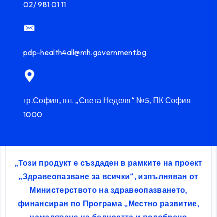
02/ 981 01 11
pdp-health4all@mh.government.bg
гр.София, пл. „Света Неделя“ №5, ПК София
1000
„Този продукт е създаден в рамките на проект
„Здравеопазване за всички“, изпълняван от
Министерството на здравеопазването,
финансиран по Програма „Местно развитие,