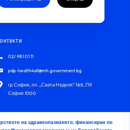
онтакти
02/ 981 01 11
pdp-health4all@mh.government.bg
гр.София, пл. „Света Неделя“ №5, ПК
София 1000
терството на здравеопазването, финансиран по