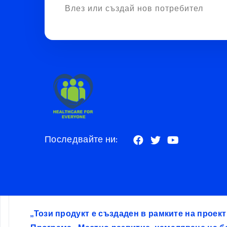
Влез или създай нов потребител
Последвайте ни:
„Този продукт е създаден в рамките на проек