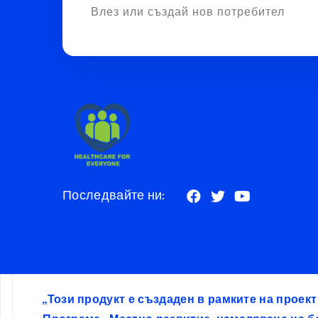
Влез или създай нов потребител
Последвайте ни:
„Този продукт е създаден в рамките на проек