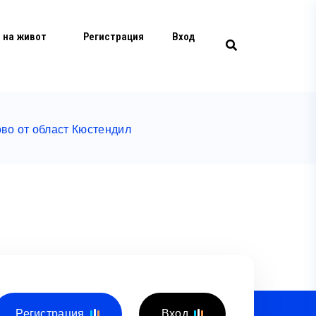
 на живот
Регистрация
Вход
во от област Кюстендил
Регистрация
Вход