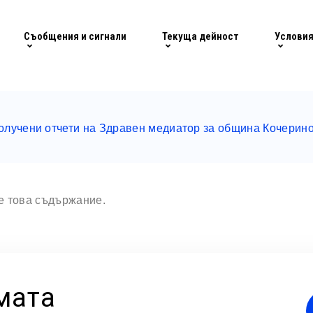
Съобщения и сигнали
Текуща дейност
Условия
олучени отчети на Здравен медиатор за община Кочерино
те това съдържание.
мата