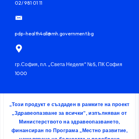
02/ 981 01 11
pdp-health4all@mh.government.bg
гр.София, пл. „Света Неделя“ №5, ПК София
1000
„Този продукт е създаден в рамките на проект
„Здравеопазване за всички“, изпълняван от
Министерството на здравеопазването,
финансиран по Програма „Местно развитие,