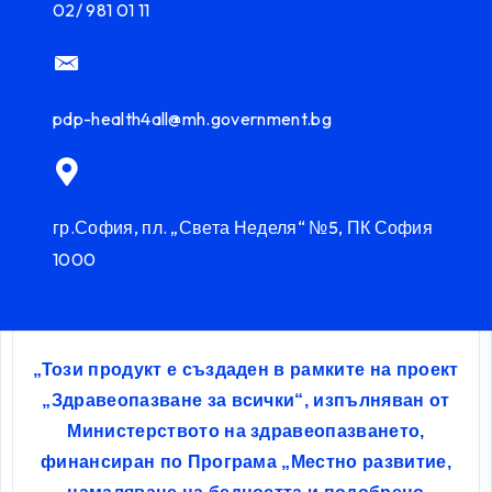
02/ 981 01 11
pdp-health4all@mh.government.bg
гр.София, пл. „Света Неделя“ №5, ПК София
1000
„Този продукт е създаден в рамките на проект
„Здравеопазване за всички“, изпълняван от
Министерството на здравеопазването,
финансиран по Програма „Местно развитие,