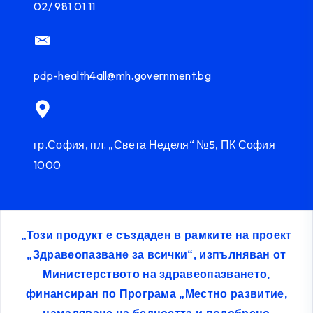
02/ 981 01 11
pdp-health4all@mh.government.bg
гр.София, пл. „Света Неделя“ №5, ПК София
1000
„Този продукт е създаден в рамките на проект
„Здравеопазване за всички“, изпълняван от
Министерството на здравеопазването,
финансиран по Програма „Местно развитие,