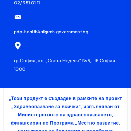
02/ 981 01 11
pdp-health4all@mh.government.bg
гр.София, пл. „Света Неделя“ №5, ПК София
1000
„Този продукт е създаден в рамките на проект
„Здравеопазване за всички“, изпълняван от
Министерството на здравеопазването,
финансиран по Програма „Местно развитие,