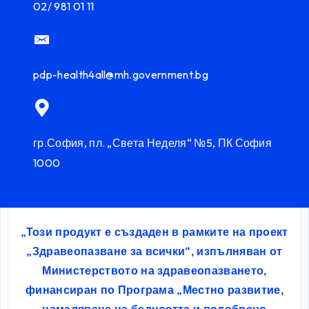
02/ 981 01 11
pdp-health4all@mh.government.bg
гр.София, пл. „Света Неделя“ №5, ПК София
1000
„Този продукт е създаден в рамките на проект
„Здравеопазване за всички“, изпълняван от
Министерството на здравеопазването,
финансиран по Програма „Местно развитие,