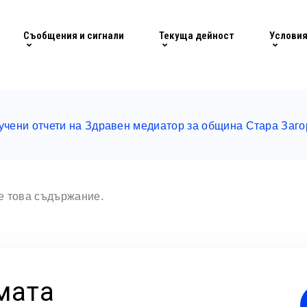
Съобщения и сигнали
Текуща дейност
Условия
учени отчети на Здравен медиатор за община Стара Заго
те това съдържание.
мата