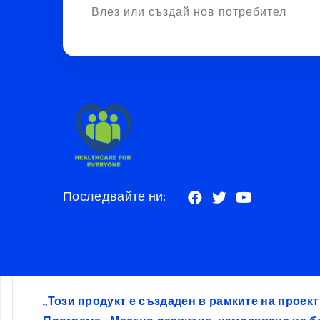
Влез или създай нов потребител
Последвайте ни:
„Този продукт е създаден в рамките на проек