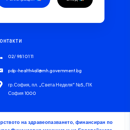
онтакти
02/ 981 01 11
pdp-health4all@mh.government.bg
гр.София, пл. „Света Неделя“ №5, ПК
София 1000
терството на здравеопазването, финансиран по