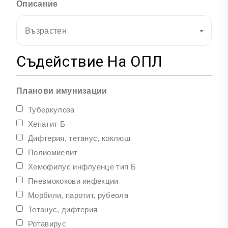
Описание
Възрастен
Съдействие На ОПЛ
Планови имунизации
Туберкулоза
Хепатит Б
Дифтерия, тетанус, коклюш
Полиомиелит
Хемофилус инфлуенце тип Б
Пневмококови инфекции
Морбили, паротит, рубеола
Тетанус, дифтерия
Ротавирус