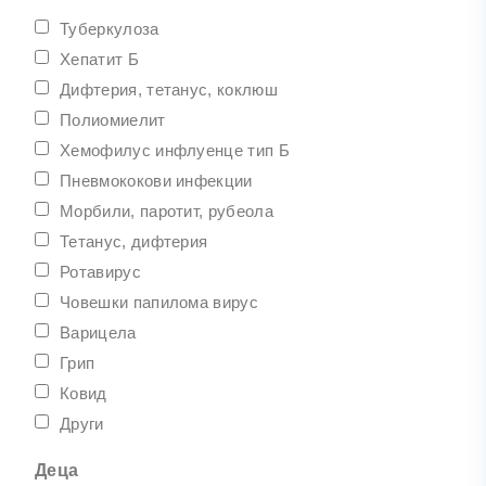
Туберкулоза
Хепатит Б
Дифтерия, тетанус, коклюш
Полиомиелит
Хемофилус инфлуенце тип Б
Пневмококови инфекции
Морбили, паротит, рубеола
Тетанус, дифтерия
Ротавирус
Човешки папилома вирус
Варицела
Грип
Ковид
Други
Деца