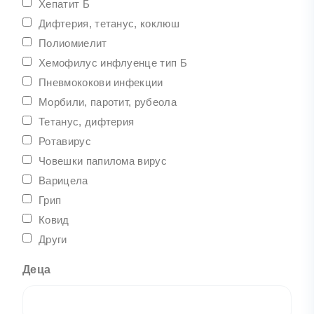
Хепатит Б
Дифтерия, тетанус, коклюш
Полиомиелит
Хемофилус инфлуенце тип Б
Пневмококови инфекции
Морбили, паротит, рубеола
Тетанус, дифтерия
Ротавирус
Човешки папилома вирус
Варицела
Грип
Ковид
Други
Деца