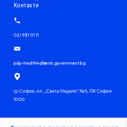
Контакти
02/ 981 01 11
pdp-health4all@mh.government.bg
гр.София, пл. „Света Неделя“ №5, ПК София
1000