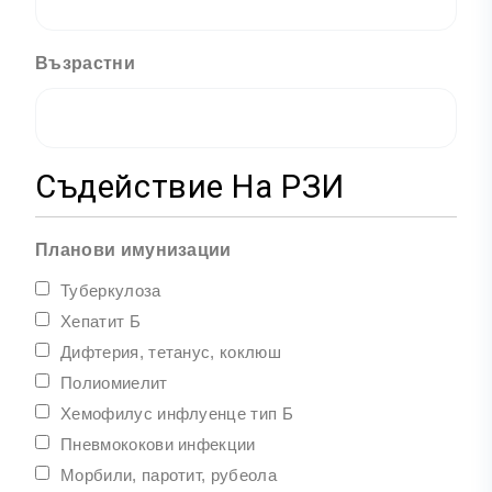
Възрастни
Съдействие На РЗИ
Планови имунизации
Туберкулоза
Хепатит Б
Дифтерия, тетанус, коклюш
Полиомиелит
Хемофилус инфлуенце тип Б
Пневмококови инфекции
Морбили, паротит, рубеола