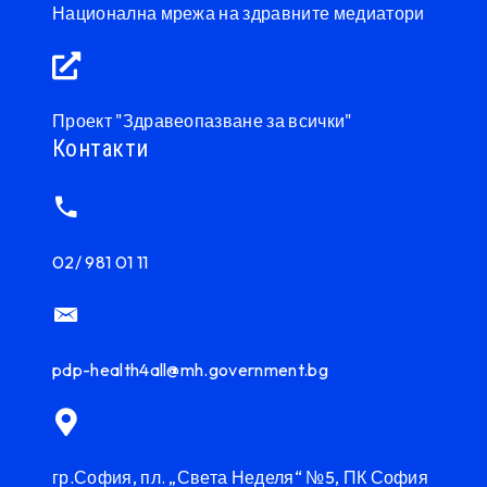
Национална мрежа на здравните медиатори
Проект "Здравеопазване за всички"
Контакти
02/ 981 01 11
pdp-health4all@mh.government.bg
гр.София, пл. „Света Неделя“ №5, ПК София