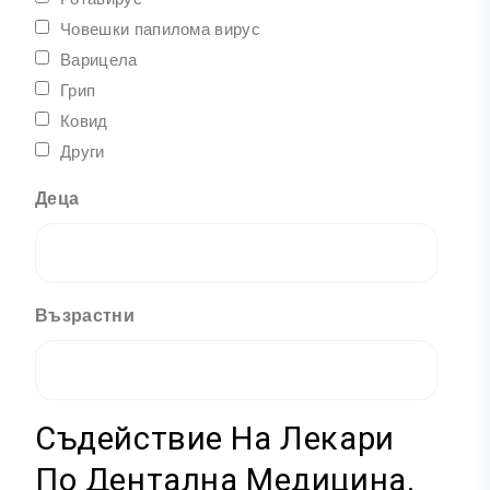
Човешки папилома вирус
Варицела
Грип
Ковид
Други
Деца
Възрастни
Съдействие На Лекари
По Дентална Медицина.