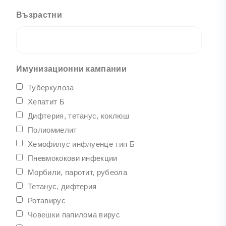
Възрастни
Имунизационни кампании
Туберкулоза
Хепатит Б
Дифтерия, тетанус, коклюш
Полиомиелит
Хемофилус инфлуенце тип Б
Пневмококови инфекции
Морбили, паротит, рубеола
Тетанус, дифтерия
Ротавирус
Човешки папилома вирус