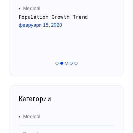
Medical
R
Population Growth Trend
Rep
о
февруари 15, 2020
фев
л
Категории
Medical