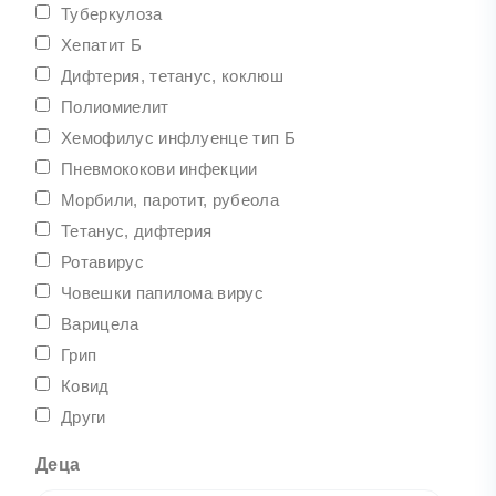
Туберкулоза
Хепатит Б
Дифтерия, тетанус, коклюш
Полиомиелит
Хемофилус инфлуенце тип Б
Пневмококови инфекции
Морбили, паротит, рубеола
Тетанус, дифтерия
Ротавирус
Човешки папилома вирус
Варицела
Грип
Ковид
Други
Деца