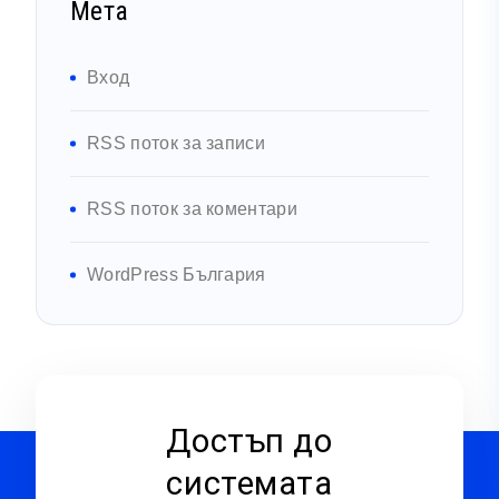
Мета
Вход
RSS поток за записи
RSS поток за коментари
WordPress България
Достъп до
системата