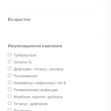
Възрастни
Имунизационни кампании
Туберкулоза
Хепатит Б
Дифтерия, тетанус, коклюш
Полиомиелит
Хемофилус инфлуенце тип Б
Пневмококови инфекции
Морбили, паротит, рубеола
Тетанус, дифтерия
Ротавирус