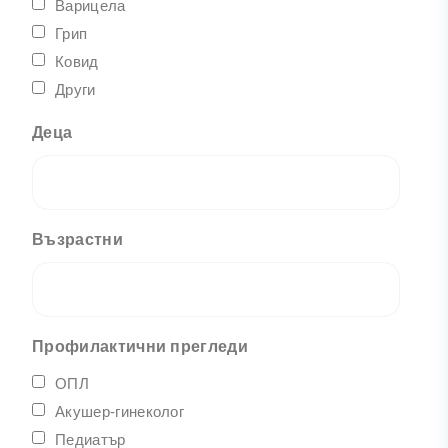
Варицела
Грип
Ковид
Други
Деца
Възрастни
Профилактични прегледи
ОПЛ
Акушер-гинеколог
Педиатър