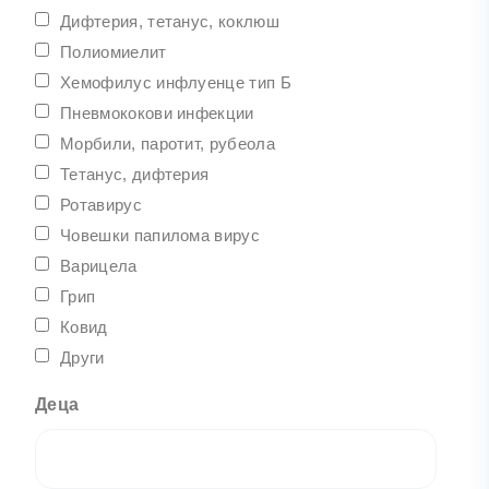
Дифтерия, тетанус, коклюш
Полиомиелит
Хемофилус инфлуенце тип Б
Пневмококови инфекции
Морбили, паротит, рубеола
Тетанус, дифтерия
Ротавирус
Човешки папилома вирус
Варицела
Грип
Ковид
Други
Деца