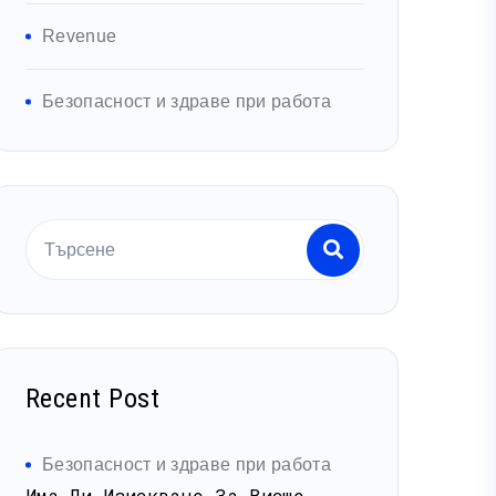
Revenue
Безопасност и здраве при работа
Recent Post
Medical
Repor
Population Growth Trend
Report