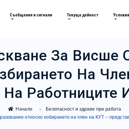
Съобщения и сигнали
Текуща дейност
Условия
скване За Висше 
збирането На Чле
 На Работниците 
Начало
Безопасност и здраве при работа
разование относно избирането на член на КУТ – предста