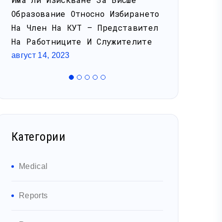
о
февруари 15, 2020
февруар
л
Категории
Medical
Reports