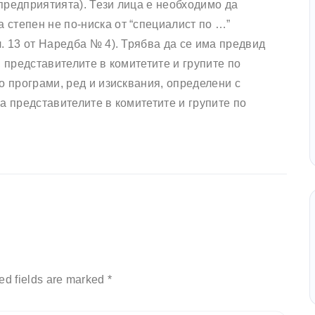
 предприятията). Тези лица е необходимо да
степен не по-ниска от “специалист по …”
. 13 от Наредба № 4). Трябва да се има предвид
Т, представителите в комитетите и групите по
о програми, ред и изисквания, определени с
 на представителите в комитетите и групите по
ed fields are marked *