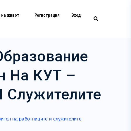
 на живот
Регистрация
Вход
Образование
н На КУТ –
И Служителите
вител на работниците и служителите